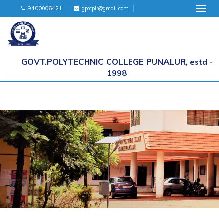
9400006421
gptcplr@gmail.com
Toggl
navig
GOVT.POLYTECHNIC COLLEGE PUNALUR,
estd -
1998