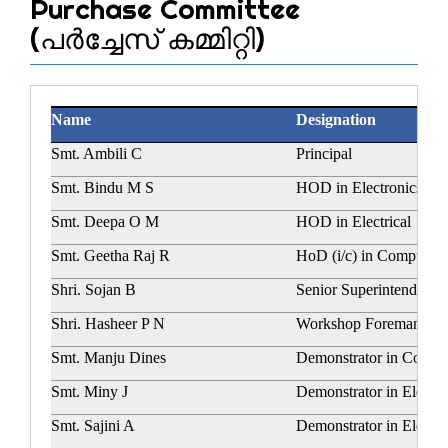
Purchase Committee
(പർച്ചേസ് കമ്മിറ്റി)
Name
Designation
Smt. Ambili C
Principal
Smt. Bindu M S
HOD in Electronics
Smt. Deepa O M
HOD in Electrical
Smt. Geetha Raj R
HoD (i/c) in Computer
Shri. Sojan B
Senior Superintendent
Shri. Hasheer P N
Workshop Foreman
Smt. Manju Dines
Demonstrator in Compu
Smt. Miny J
Demonstrator in Electro
Smt. Sajini A
Demonstrator in Electri