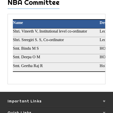
NBA Committee
Name
Designa
Shri. Vineeth V, Institutional level co-ordinator
Lecturer
Shri. Sreegiri S. S, Co-ordinator
Lecturer
Smt. Bindu M S
HOD in 
Smt. Deepa O M
HOD in 
Smt. Geetha Raj R
HoD (i/
Important Links
Quick Links