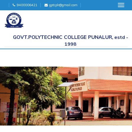
9400006421
gptcplr@gmail.com
Toggl
navig
GOVT.POLYTECHNIC COLLEGE PUNALUR,
estd -
1998